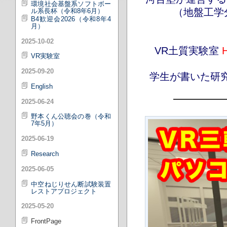
環境社会基盤系ソフトボー
（地盤工学
ル系長杯（令和8年6月）
B4歓迎会2026（令和8年4
月）
2025-10-02
VR土質実験室
H
VR実験室
2025-09-20
学生が書いた研究
English
2025-06-24
野本くん公聴会の巻（令和
7年5月）
2025-06-19
Research
2025-06-05
中空ねじりせん断試験装置
レストアプロジェクト
2025-05-20
FrontPage