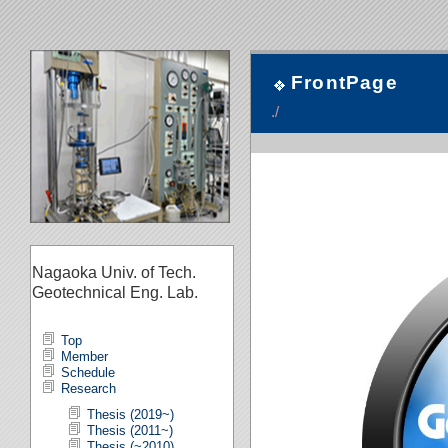
FrontPage
./
Nagaoka Univ. of Tech.
Geotechnical Eng. Lab.
Top
Member
Schedule
Research
Thesis (2019~)
Thesis (2011~)
Thesis (~2010)