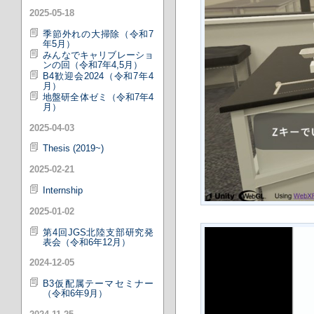
2025-05-18
季節外れの大掃除（令和7
年5月）
みんなでキャリブレーショ
ンの回（令和7年4,5月）
B4歓迎会2024（令和7年4
月）
地盤研全体ゼミ（令和7年4
月）
2025-04-03
Thesis (2019~)
2025-02-21
Internship
2025-01-02
第4回JGS北陸支部研究発
表会（令和6年12月）
2024-12-05
B3仮配属テーマセミナー
（令和6年9月）