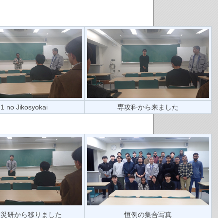
1 no Jikosyokai
専攻科から来ました
防災研から移りました
恒例の集合写真