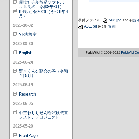
環境社会基盤系ソフトボー
ル系長杯（令和8年6月）
B4歓迎会2026（令和8年4
月）
添付ファイル:
A08.jpg
936件
[
詳
2025-10-02
A01.jpg
942件
[
詳細
]
VR実験室
2025-09-20
English
PukiWiki
© 2001-2022
PukiWiki D
2025-06-24
野本くん公聴会の巻（令和
7年5月）
2025-06-19
Research
2025-06-05
中空ねじりせん断試験装置
レストアプロジェクト
2025-05-20
FrontPage