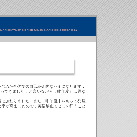
5%92%8C7%E5%B9%B44%E6%9C%88%EF%BC%89
生を含めた全体での自己紹介的なゼミになります．
なってきました．と言いながら，昨年度とは異な
室に加わりました．また，昨年度末をもって発展
比率が高まったので，英語禁止でゼミを行うこと