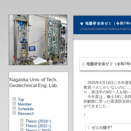
地盤研全体ゼミ（令和7年
./?%E5%9C%B0%E7%9B%A4%E7
地盤研全体ゼミ（令和7年
Nagaoka Univ. of Tech.
2025年4月14日に今
Geotechnical Eng. Lab.
教員一人しかいないのに，
り，就活中のM2一人を除
今年度は，修士1年に長岡
Top
的解散に至った環境防災研
Member
ができました．
Schedule
Research
↑
Thesis (2019~)
Thesis (2011~)
†
ゼミの様子
Thesis (~2010)