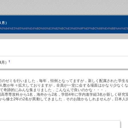
4月）
%A0%94%E5%85%A8%E4%BD%93%E3%82%BC%E3%83%9F%EF%BC%88%E4%BB%A4%E
†
4月）
年度初のゼミを行いました．毎年，恒例となってますが，新しく配属された学
人数が年々拡大しておりますが，全員が一堂に会する場面はかなり少なく
いて奇跡的にみんな集まりました．こんなんで良いのかな・・・．
高専専攻科から1名，海外から2名，学部4年に学内進学組3名が新しく研究
から修士2年の2名が異動してきました．そのお陰かもしれませんが，日本人