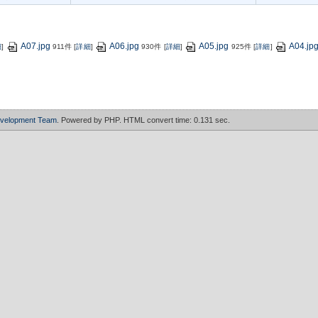
A07.jpg
A06.jpg
A05.jpg
A04.jp
細
]
911件
[
詳細
]
930件
[
詳細
]
925件
[
詳細
]
evelopment Team
. Powered by PHP. HTML convert time: 0.131 sec.