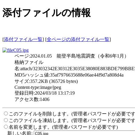
添付ファイルの情報
[
添付ファイル一覧
] [
全ページの添付ファイル一覧
]
C05.jpg
ページ:2024.01.05 能登半島地震調査（令和6年1月）
格納ファイル
名:attach/323032342E30312E3035E38080E883BDE799
MD5ハッシュ値:35af7976635688e06ae44f9d7a808d4a
サイズ:357.2KB (365726 bytes)
Content-type:image/jpeg
登録日時:2024/03/18 13:17:19
アクセス数:1406
このファイルを削除します。(管理者パスワードが必要です
このファイルを凍結します。(管理者パスワードが必要です
名前を変更します。(管理者パスワードが必要です)
新しい名前: