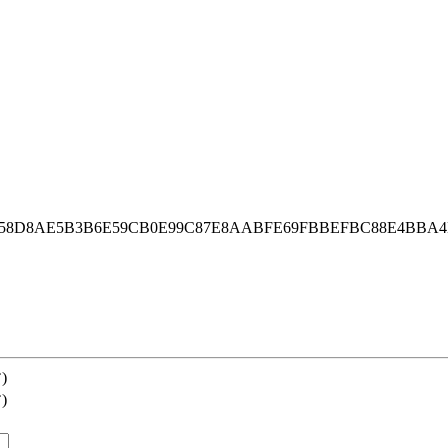
BBE58D8AE5B3B6E59CB0E99C87E8AABFE69FBBEFBC88E4BBA4
)
)