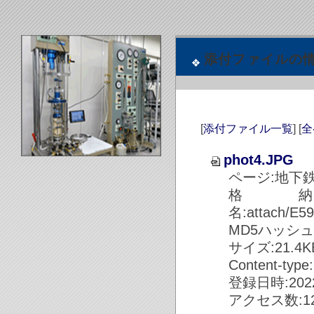
添付ファイルの
[
添付ファイル一覧
] [
全
phot4.JPG
ページ:地下鉄
格
名:attach/E
MD5ハッシュ値:8
サイズ:21.4KB 
Content-type
登録日時:2022/
アクセス数:12