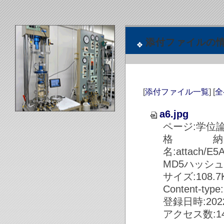
添付ファイルの
[
添付ファイル一覧
] [
全
a6.jpg
ページ:学位
格
名:attach/E
MD5ハッシュ値:8
サイズ:108.7KB
Content-type
登録日時:2022/
アクセス数:14