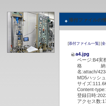
添付ファイルの
[
添付ファイル一覧
] [
全
a4.jpg
ページ:B4実
格
名:attach/4
MD5ハッシュ値:7
サイズ:111.6KB
Content-type
登録日時:2022/
アクセス数:17