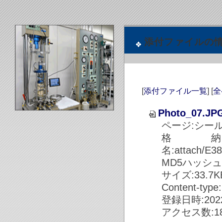
添付ファイルの
[
添付ファイル一覧
] [
全
Photo_07.JP
ページ:シール
格
名:attach/E
MD5ハッシュ値:2
サイズ:33.7KB 
Content-type
登録日時:2022/
アクセス数:18