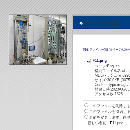
添付ファイルの情報
[
添付ファイル一覧
] [
全ページの添付
F11.png
ページ:English
格納ファイル名:attach/
MD5ハッシュ値:8290b8
サイズ:30.0KB (30751
Content-type:image/
登録日時:2023/06/03 
アクセス数:1625
このファイルを削除しま
このファイルを凍結しま
名前を変更します。(管
新しい名前: