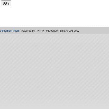
evelopment Team
. Powered by PHP. HTML convert time: 0.006 sec.