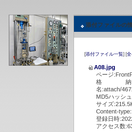
添付ファイルの
[
添付ファイル一覧
] [
全
A08.jpg
ページ:Front
格
名:attach/46
MD5ハッシュ値:1
サイズ:215.5KB
Content-type
登録日時:2022/
アクセス数:63