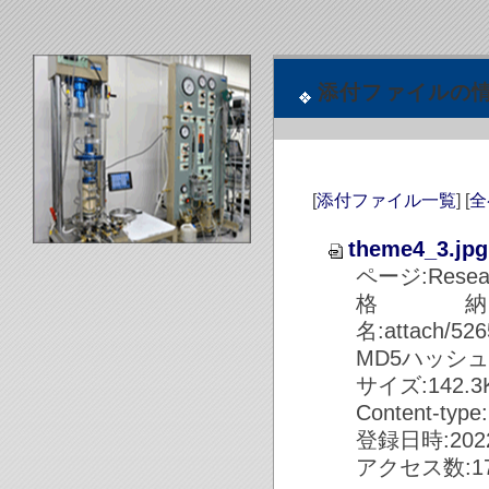
添付ファイルの
[
添付ファイル一覧
] [
全
theme4_3.jpg
ページ:Resea
格
名:attach/52
MD5ハッシュ値:7
サイズ:142.3KB
Content-type
登録日時:2022/
アクセス数:17