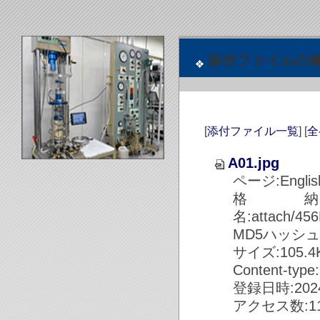
添付ファイルの
[
添付ファイル一覧
] [
全
A01.jpg
ページ:Englis
格
名:attach/45
MD5ハッシュ値:7
サイズ:105.4KB
Content-type
登録日時:2024/
アクセス数:11